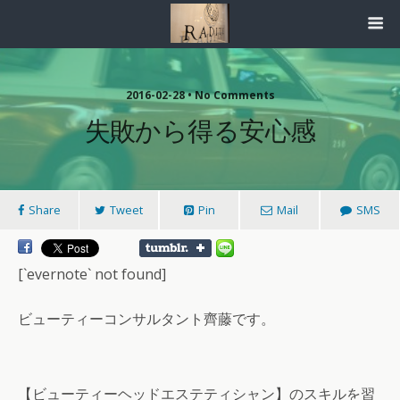
2016-02-28 • No Comments
失敗から得る安心感
Share
Tweet
Pin
Mail
SMS
[`evernote` not found]
ビューティーコンサルタント齊藤です。
【ビューティーヘッドエステティシャン】のスキルを習