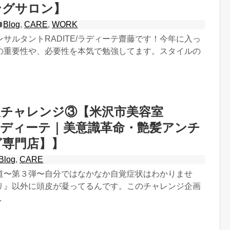
ングサロン】
Blog
,
CARE
,
WORK
サルタントRADITE/ラディーテ齋藤です！今年に入っ
の重要性や、必要性を本気で勉強してます。スタイルの
皮チャレンジ③【米沢市美容室
E/ラディーテ｜美意識革命・艶髪アンチ
グ専門店】】
Blog
,
CARE
道〜第３弾〜自分ではなかなか自覚症状はわかりませ
リ』以外に頭皮が凝ってるんです。このチャレンジ企画
.