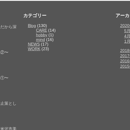
カテゴリー
アーカ
Blog
(130)
202
！だから深
CARE
(14)
5
hobby
(1)
4
mind
(16)
1
NEWS
(17)
WORK
(23)
201
眠②〜
201
201
201
眠①〜
防止策とし
【米沢市美