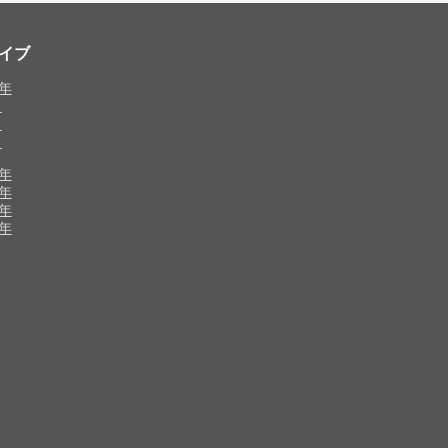
イブ
0年
月
月
月
8年
7年
6年
5年