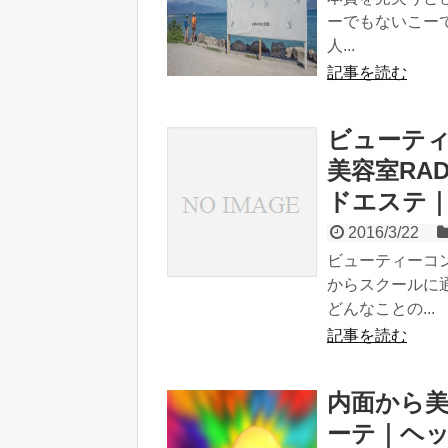
ーでもないこー
人...
記事を読む
ビューテ
美容室RA
ドエステ
2016/3/22
ビューティーコ
からスクールに
どんなことの...
記事を読む
内面から美
ーテ｜ヘ