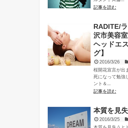
記事を読む
RADIT
沢市美容室
ヘッドエ
グ】
2016/3/26
桜開花宣言が出ま
死になって勉強
ント＆...
記事を読む
本質を見
2016/3/25
本質を見失うと