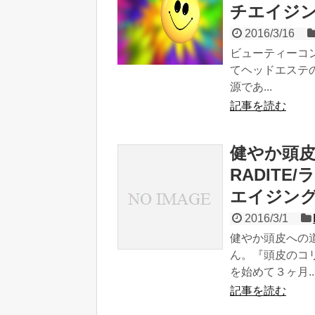
チエイジ
2016/3/16
ビューティーコン
てヘッドエステ
源であ...
記事を読む
健やか頭
RADIT
エイジン
2016/3/1
健やか頭皮への
ん。『頭皮のコ
を始めて３ヶ月..
記事を読む