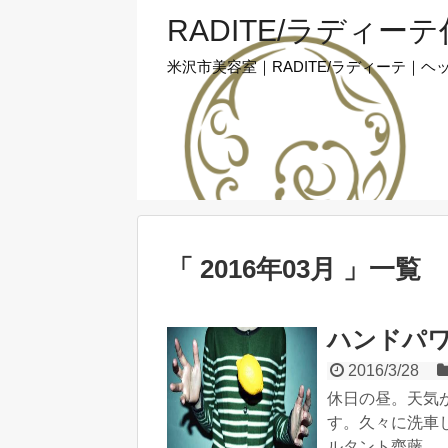
RADITE/ラディー
米沢市美容室｜RADITE/ラディーテ
「 2016年03月 」一覧
ハンドパ
2016/3/28
休日の昼。天気
す。久々に洗車
ルタント齊藤...