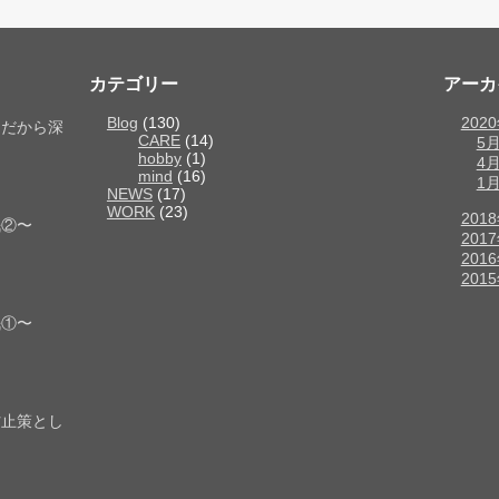
カテゴリー
アーカ
Blog
(130)
202
！だから深
CARE
(14)
5
hobby
(1)
4
mind
(16)
1
NEWS
(17)
WORK
(23)
201
眠②〜
201
201
201
眠①〜
防止策とし