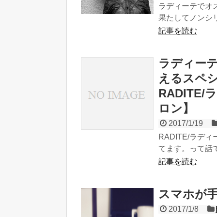
ラディーテでオ
果たしてノンシリ
記事を読む
ラディー
えるスペ
RADIT
ロン】
2017/1/19
RADITE/ラ
てます。って話で
記事を読む
スマホが
2017/1/8