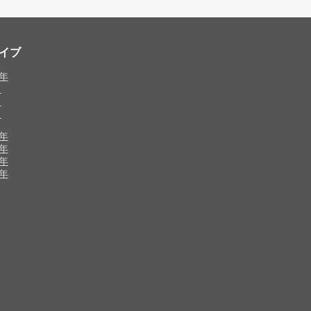
イブ
0年
月
月
月
8年
7年
6年
5年