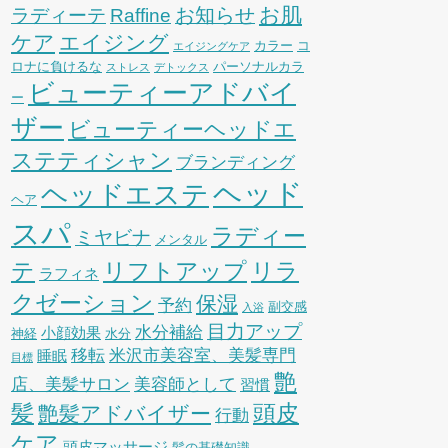
お肌
お知らせ
ラディーテ
Raffine
ケア
エイジング
カラー
コ
エイジングケア
ロナに負けるな
パーソナルカラ
ストレス
デトックス
ビューティーアドバイ
ー
ザー
ビューティーヘッドエ
ステティシャン
ブランディング
ヘッド
ヘッドエステ
ヘア
スパ
ラディー
ミヤビナ
メンタル
リフトアップ
リラ
テ
ラフィネ
クゼーション
保湿
予約
副交感
入浴
目力アップ
水分補給
小顔効果
神経
水分
移転
米沢市美容室、美髪専門
睡眠
目標
艶
店、美髪サロン
美容師として
習慣
髪
頭皮
艶髪アドバイザー
行動
ケア
頭皮マッサージ
髪の基礎知識