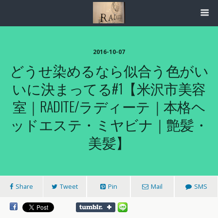
2016-10-07
どうせ染めるなら似合う色がい
いに決まってる#1【米沢市美容
室｜RADITE/ラディーテ｜本格ヘ
ッドエステ・ミヤビナ｜艶髪・
美髪】
Share
Tweet
Pin
Mail
SMS