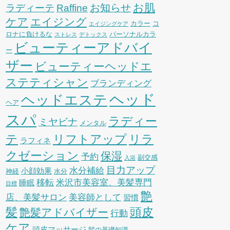
お肌
お知らせ
ラディーテ
Raffine
ケア
エイジング
カラー
コ
エイジングケア
ロナに負けるな
パーソナルカラ
ストレス
デトックス
ビューティーアドバイ
ー
ザー
ビューティーヘッドエ
ステティシャン
ブランディング
ヘッド
ヘッドエステ
ヘア
スパ
ラディー
ミヤビナ
メンタル
リフトアップ
リラ
テ
ラフィネ
クゼーション
保湿
予約
副交感
入浴
目力アップ
水分補給
小顔効果
神経
水分
移転
米沢市美容室、美髪専門
睡眠
目標
艶
店、美髪サロン
美容師として
習慣
髪
頭皮
艶髪アドバイザー
行動
ケア
頭皮マッサージ
髪の基礎知識